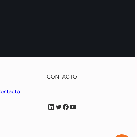
CONTACTO
ontacto
VFW Linkein
VFW X
VFW Facebook
VFW YouTube