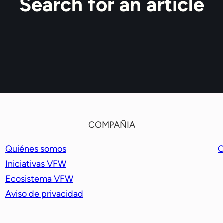
Search for an article
COMPAÑIA
Quiénes somos
C
Iniciativas VFW
Ecosistema VFW
Aviso de privacidad