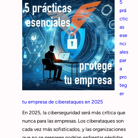
5
prá
ctic
as
ese
nci
ales
par
a
pro
teg
er
tu empresa de ciberataques en 2025
En 2025, la ciberseguridad será más crítica que
nunca para las empresas. Los ciberataques son
cada vez más sofisticados, y las organizaciones
que no se preparen podrían enfrentar pérdidas