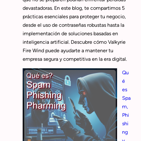
devastadoras. En este blog, te compartimos 5
prácticas esenciales para proteger tu negocio,
desde el uso de contraseñas robustas hasta la
implementación de soluciones basadas en
inteligencia artificial. Descubre cómo Valkyrie
Fire Wind puede ayudarte a mantener tu
empresa segura y competitiva en la era digital.
Qu
é
es
Spa
m,
Phi
shi
ng
y