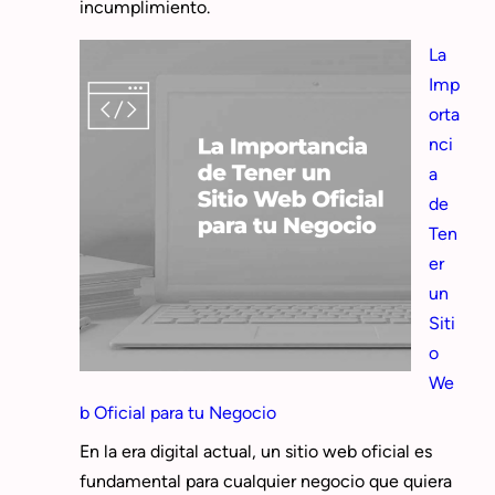
incumplimiento.
La
Imp
orta
nci
a
de
Ten
er
un
Siti
o
We
b Oficial para tu Negocio
En la era digital actual, un sitio web oficial es
fundamental para cualquier negocio que quiera