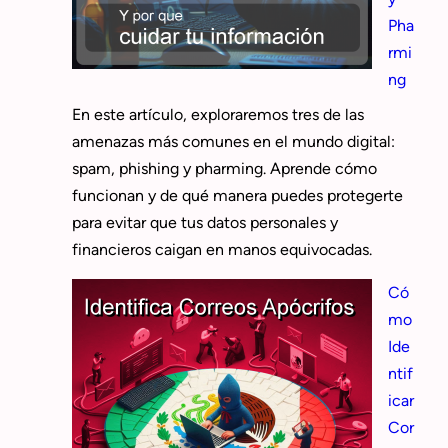
Pha
rmi
ng
En este artículo, exploraremos tres de las
amenazas más comunes en el mundo digital:
spam, phishing y pharming. Aprende cómo
funcionan y de qué manera puedes protegerte
para evitar que tus datos personales y
financieros caigan en manos equivocadas.
Có
mo
Ide
ntif
icar
Cor